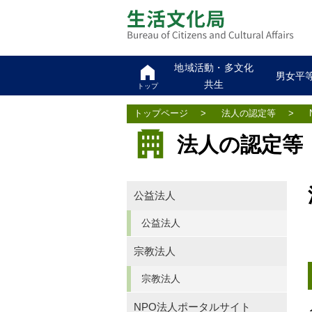
地域活動・多文化
男女平
共生
トップ
トップページ
>
法人の認定等
>
法人の認定等
公益法人
公益法人
宗教法人
宗教法人
NPO法人ポータルサイト