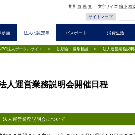
背景
白
黒
青
文字サイズ
縮小
標
サイトマップ
等参画
法人の認定等
パスポート
消費生活
NPO法人ポータルサイト
>
説明会・個別相談
>
法人運営業務説明
法人運営業務説明会開催日程
法人運営業務説明会について