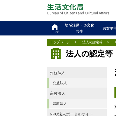
地域活動・多文化
男女平
共生
トップ
トップページ
>
法人の認定等
>
法人の認定等
公益法人
公益法人
宗教法人
宗教法人
NPO法人ポータルサイト