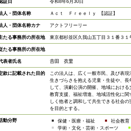
認証日
令和8年6月30日
法人・団体名称
Ａｃｔ Ｆｒｅｅｌｙ 【認証】
法人・団体名称カナ
アクトフリーリー
主たる事務所の所在地
東京都杉並区久我山五丁目３１番３１
従たる事務所の所在地
代表者氏名
𠮷田 衣里
定款に記載された目的
この法人は、広く一般市民、及び表現
生きづらさを抱える児童・生徒や、長
して、演劇公演の開催、地域における
教育支援、福祉増進、地域活性化に関
しく他者と調和して共生できる社会の
を目的とする。
活動分野
保健・医療・福祉
社会教育
学術・文化・芸術・スポーツ