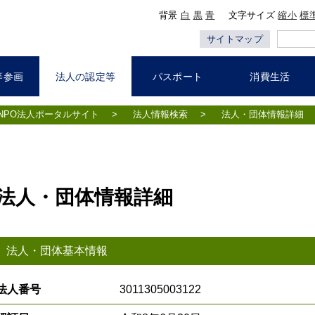
背景
白
黒
青
文字サイズ
縮小
標
サイトマップ
等参画
法人の認定等
パスポート
消費生活
NPO法人ポータルサイト
>
法人情報検索
>
法人・団体情報詳細
法人・団体情報詳細
法人・団体基本情報
法人番号
3011305003122