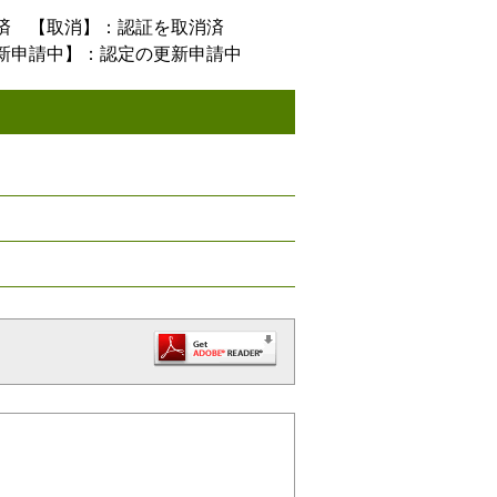
済 【取消】：認証を取消済
新申請中】：認定の更新申請中