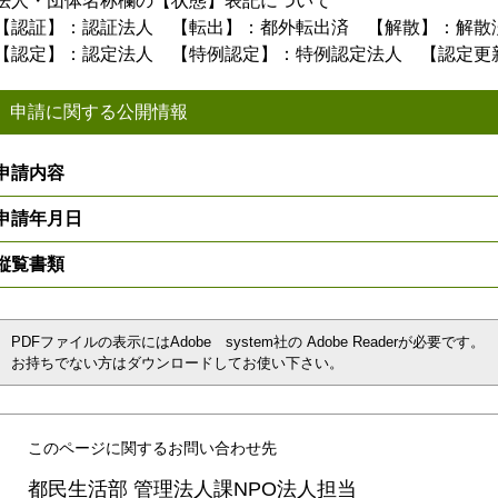
法人・団体名称欄の【状態】表記について
【認証】：認証法人 【転出】：都外転出済 【解散】：解散
【認定】：認定法人 【特例認定】：特例認定法人 【認定更
申請に関する公開情報
申請内容
申請年月日
縦覧書類
PDFファイルの表示にはAdobe system社の Adobe Readerが必要です。
お持ちでない方はダウンロードしてお使い下さい。
このページに関するお問い合わせ先
都民生活部 管理法人課NPO法人担当