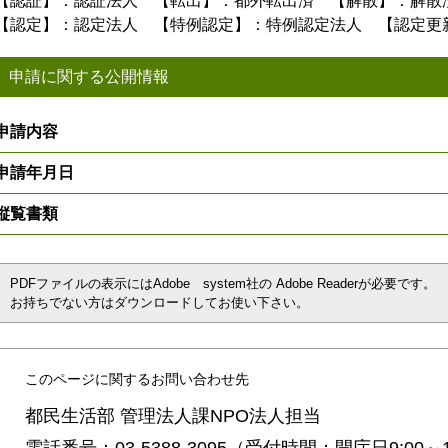
【認証】：認証法人 【転出】：都外転出済 【解散】：解散
【認定】：認定法人 【特例認定】：特例認定法人 【認定更
申請に関する公開情報
申請内容
申請年月日
縦覧書類
PDFファイルの表示にはAdobe system社の Adobe Readerが必要です。
お持ちでない方はダウンロードしてお使い下さい。
このページに関するお問い合わせ先
都民生活部 管理法人課NPO法人担当