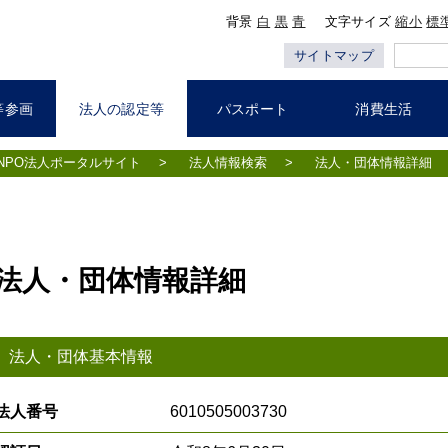
背景
白
黒
青
文字サイズ
縮小
標
サイトマップ
等参画
法人の認定等
パスポート
消費生活
NPO法人ポータルサイト
>
法人情報検索
>
法人・団体情報詳細
法人・団体情報詳細
法人・団体基本情報
法人番号
6010505003730