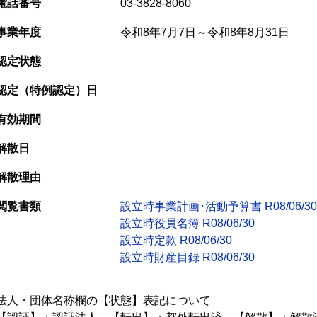
電話番号
03-3828-8060
事業年度
令和8年7月7日～令和8年8月31日
認定状態
認定（特例認定）日
有効期間
解散日
解散理由
閲覧書類
設立時事業計画･活動予算書 R08/06/30
設立時役員名簿 R08/06/30
設立時定款 R08/06/30
設立時財産目録 R08/06/30
法人・団体名称欄の【状態】表記について