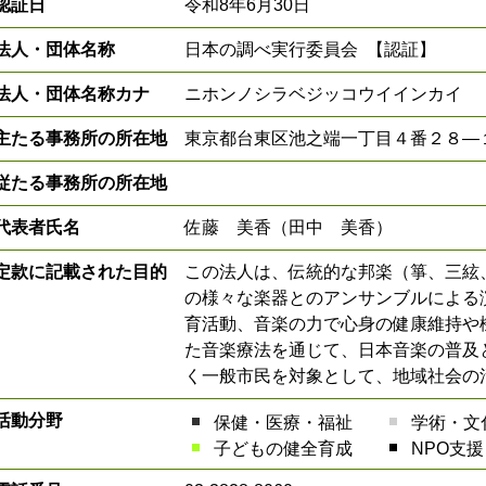
認証日
令和8年6月30日
法人・団体名称
日本の調べ実行委員会 【認証】
法人・団体名称カナ
ニホンノシラベジッコウイインカイ
主たる事務所の所在地
東京都台東区池之端一丁目４番２８―
従たる事務所の所在地
代表者氏名
佐藤 美香（田中 美香）
定款に記載された目的
この法人は、伝統的な邦楽（箏、三絃
の様々な楽器とのアンサンブルによる
育活動、音楽の力で心身の健康維持や
た音楽療法を通じて、日本音楽の普及
く一般市民を対象として、地域社会の
活動分野
保健・医療・福祉
学術・文
子どもの健全育成
NPO支援