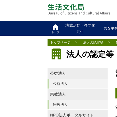
地域活動・多文化
男女平
共生
トップ
トップページ
>
法人の認定等
>
法人の認定等
公益法人
公益法人
宗教法人
宗教法人
NPO法人ポータルサイト