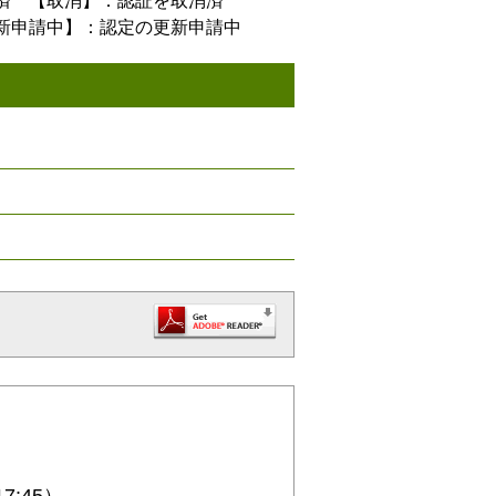
済 【取消】：認証を取消済
新申請中】：認定の更新申請中