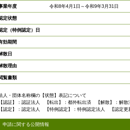
事業年度
令和8年4月1日～令和9年3月31日
認定状態
認定（特例認定）日
有効期間
解散日
解散理由
閲覧書類
法人・団体名称欄の【状態】表記について
【認証】：認証法人 【転出】：都外転出済 【解散】：解散
【認定】：認定法人 【特例認定】：特例認定法人 【認定更
申請に関する公開情報