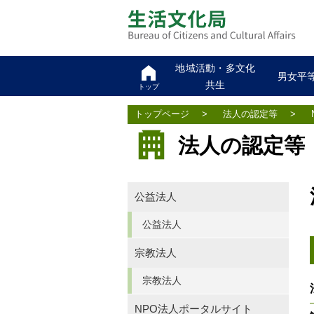
地域活動・多文化
男女平
共生
トップ
トップページ
>
法人の認定等
>
法人の認定等
公益法人
公益法人
宗教法人
宗教法人
NPO法人ポータルサイト