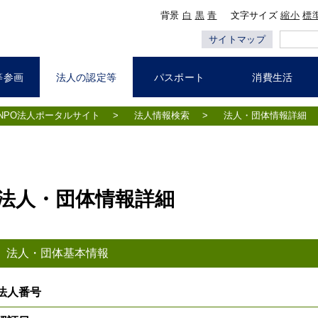
背景
白
黒
青
文字サイズ
縮小
標
サイトマップ
等参画
法人の認定等
パスポート
消費生活
NPO法人ポータルサイト
>
法人情報検索
>
法人・団体情報詳細
法人・団体情報詳細
法人・団体基本情報
法人番号