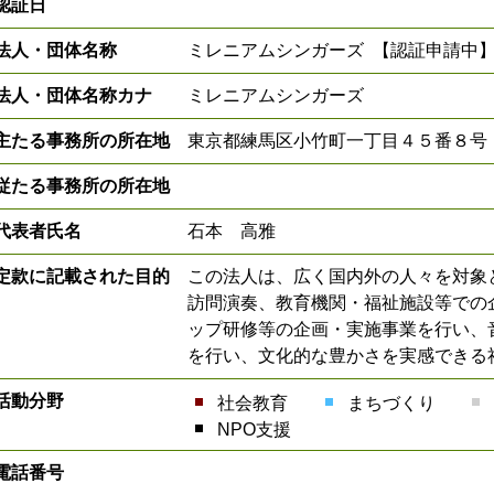
認証日
法人・団体名称
ミレニアムシンガーズ 【認証申請中
法人・団体名称カナ
ミレニアムシンガーズ
主たる事務所の所在地
東京都練馬区小竹町一丁目４５番８号
従たる事務所の所在地
代表者氏名
石本 高雅
定款に記載された目的
この法人は、広く国内外の人々を対象
訪問演奏、教育機関・福祉施設等での
ップ研修等の企画・実施事業を行い、
を行い、文化的な豊かさを実感できる
活動分野
社会教育
まちづくり
NPO支援
電話番号