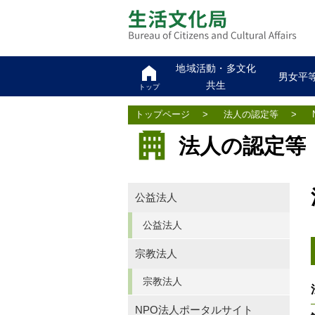
地域活動・多文化
男女平
共生
トップ
トップページ
>
法人の認定等
>
法人の認定等
公益法人
公益法人
宗教法人
宗教法人
NPO法人ポータルサイト