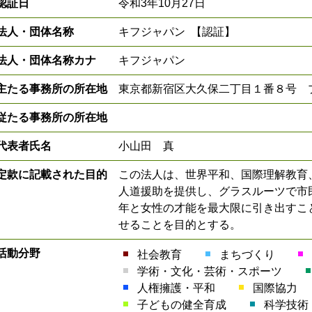
認証日
令和3年10月27日
法人・団体名称
キフジャパン 【認証】
法人・団体名称カナ
キフジャパン
主たる事務所の所在地
東京都新宿区大久保二丁目１番８号 
従たる事務所の所在地
代表者氏名
小山田 真
定款に記載された目的
この法人は、世界平和、国際理解教育
人道援助を提供し、グラスルーツで市
年と女性の才能を最大限に引き出すこ
せることを目的とする。
活動分野
社会教育
まちづくり
学術・文化・芸術・スポーツ
人権擁護・平和
国際協力
子どもの健全育成
科学技術