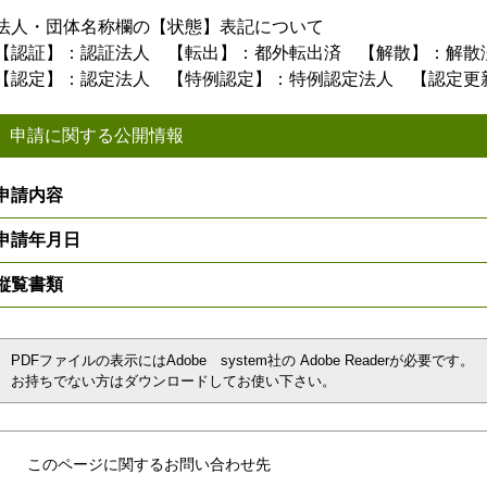
法人・団体名称欄の【状態】表記について
【認証】：認証法人 【転出】：都外転出済 【解散】：解散
【認定】：認定法人 【特例認定】：特例認定法人 【認定更
申請に関する公開情報
申請内容
申請年月日
縦覧書類
PDFファイルの表示にはAdobe system社の Adobe Readerが必要です。
お持ちでない方はダウンロードしてお使い下さい。
このページに関するお問い合わせ先