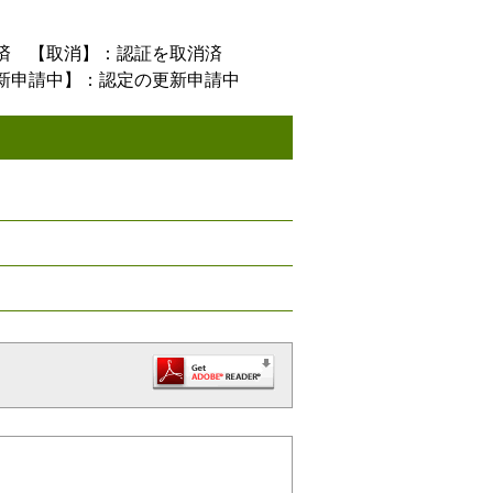
済 【取消】：認証を取消済
新申請中】：認定の更新申請中