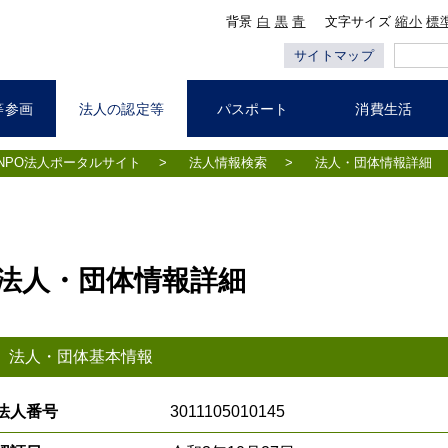
背景
白
黒
青
文字サイズ
縮小
標
サイトマップ
等参画
法人の認定等
パスポート
消費生活
NPO法人ポータルサイト
>
法人情報検索
>
法人・団体情報詳細
法人・団体情報詳細
法人・団体基本情報
法人番号
3011105010145