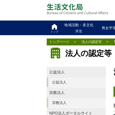
地域活動・多文化
男女平
共生
トップ
トップページ
>
法人の認定等
>
法人の認定等
公益法人
公益法人
宗教法人
宗教法人
NPO法人ポータルサイト