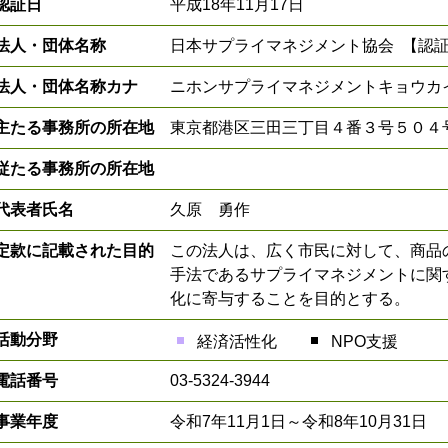
認証日
平成18年11月17日
法人・団体名称
日本サプライマネジメント協会 【認
法人・団体名称カナ
ニホンサプライマネジメントキョウカ
主たる事務所の所在地
東京都港区三田三丁目４番３号５０４
従たる事務所の所在地
代表者氏名
久原 勇作
定款に記載された目的
この法人は、広く市民に対して、商品
手法であるサプライマネジメントに関
化に寄与することを目的とする。
活動分野
経済活性化
NPO支援
電話番号
03-5324-3944
事業年度
令和7年11月1日～令和8年10月31日