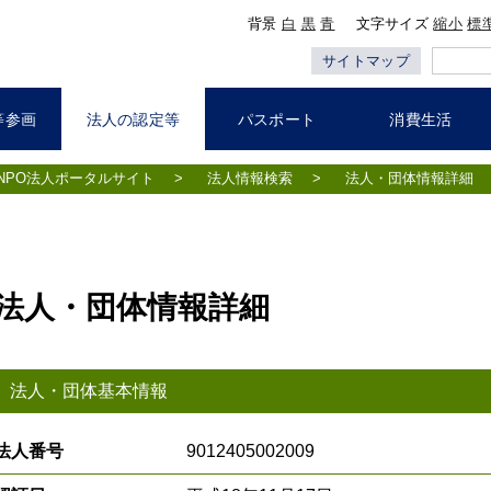
背景
白
黒
青
文字サイズ
縮小
標
サイトマップ
等参画
法人の認定等
パスポート
消費生活
NPO法人ポータルサイト
>
法人情報検索
>
法人・団体情報詳細
法人・団体情報詳細
法人・団体基本情報
法人番号
9012405002009