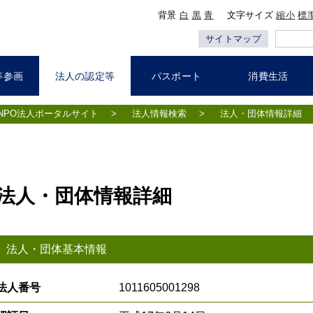
背景
白
黒
青
文字サイズ
縮小
標
サイトマップ
等参画
法人の認定等
パスポート
消費生活
NPO法人ポータルサイト
>
法人情報検索
>
法人・団体情報詳細
法人・団体情報詳細
法人・団体基本情報
法人番号
1011605001298