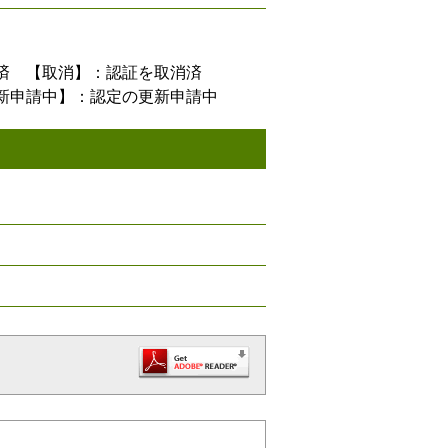
済 【取消】：認証を取消済
新申請中】：認定の更新申請中