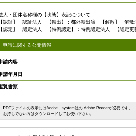
法人・団体名称欄の【状態】表記について
【認証】：認証法人 【転出】：都外転出済 【解散】：解散
【認定】：認定法人 【特例認定】：特例認定法人 【認定更
申請に関する公開情報
申請内容
申請年月日
縦覧書類
PDFファイルの表示にはAdobe system社の Adobe Readerが必要です。
お持ちでない方はダウンロードしてお使い下さい。