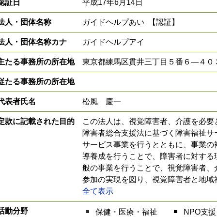
認証日
平成17年6月14日
法人・団体名称
ガイドヘルプあい 【認証】
法人・団体名称カナ
ガイドヘルプアイ
主たる事務所の所在地
東京都練馬区貫井三丁目５番６―４０
従たる事務所の所在地
代表者氏名
松風 慶一
定款に記載された目的
この法人は、視覚障害者、介護を必要
障害者総合支援法に基づく障害福祉サ
サービス事業を行うとともに、事業の
導養成を行うことで、障害者に対する
般の事業を行うことで、視覚障害者、
参加の実現を図り、視覚障害者と地域
全て表示
活動分野
保健・医療・福祉
NPO支援