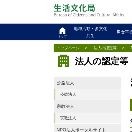
地域活動・多文化
男女平
共生
トップ
トップページ
>
法人の認定等
>
法人の認定等
公益法人
公益法人
宗教法人
宗教法人
NPO法人ポータルサイト