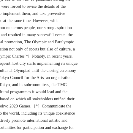
 were forced to revise the details of the
o implement them, and take preventive
c at the same time. However, with
om numerous people, our strong aspiration
e and resulted in many successful events. the
ural promotion, The Olympic and Paralympic
tion not only of sports but also of culture, a
ympic Charter[*]. Notably, in recent years,
quent host city starts implementing its unique
ultur-al Olympiad until the closing ceremony
Tokyo Council for the Arts, an organisation
 Tokyo, and its subcommittees, the TMG
ultural programmes it would lead and the
 based on which all stakeholders uniﬁed their
he Tokyo 2020 Games.［*］Communicate the
to the world, including its unique coexistence
tively promote international artistic and
rtunities for participation and exchange for