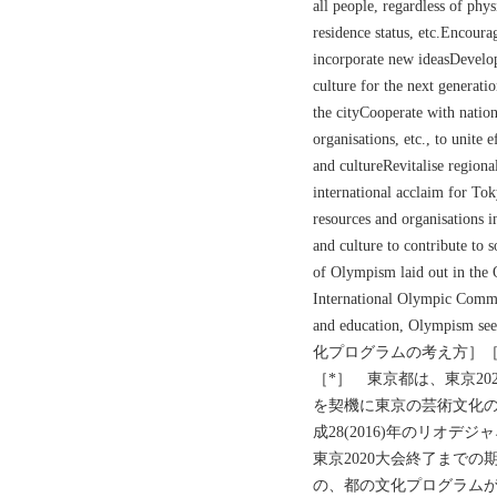
all people, regardless of physi
residence status, etc.Encourag
incorporate new ideasDevelop
culture for the next generati
the cityCooperate with nation
organisations, etc., to unite 
and cultureRevitalise regio
international acclaim for To
resources and organisations i
and culture to contribute to 
of Olympism laid out in the 
International Olympic Commit
and education, Olympism 
化プログラムの考え方］
［*］ 東京都は、東京2
を契機に東京の芸術文化
成28(2016)年のリオデジ
東京2020大会終了まで
の、都の文化プログラムが「To