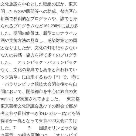
立文化施設を中心とした取組のほか、東京
に展開したものや民間等への助成、都内区市
、斬新で独創的なプログラムや、誰でも身
れるプログラムなど162,298件に及ぶ多
ました。期間の終盤は、新型コロナウイル
企画や実施方法の見直し、感染対策との両
施となりましたが、文化の灯を絶やさない
々な方の共感・協力を得て多くのプログラ
ました。 オリンピック・パラリンピック
でなく、文化の祭典でもあると言われてい
ック憲章」に由来するもの［*］で、特に
ク・パラリンピック競技大会閉会後から自
期間において、開催都市を中心に独自の文
 Olympiad）が実施されてきました。 東京都
る東京芸術文化評議会及びその部会で都が
考え方や目指すべき姿(レガシー)などを議
係者が一丸となって東京2020大会に向け
ました。7 5 国際オリンピック委
ック憲章」の根本原則には、「オリンピズ