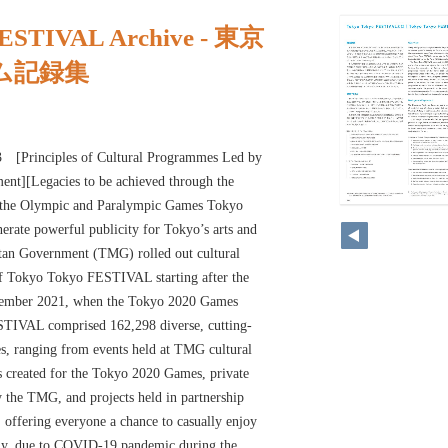
FESTIVAL Archive - 東京
ム記録集
Principles of Cultural Programmes Led by
nt][Legacies to be achieved through the
 the Olympic and Paralympic Games Tokyo
erate powerful publicity for Tokyo’s arts and
itan Government (TMG) rolled out cultural
of Tokyo Tokyo FESTIVAL starting after the
tember 2021, when the Tokyo 2020 Games
TIVAL comprised 162,298 diverse, cutting-
s, ranging from events held at TMG cultural
s created for the Tokyo 2020 Games, private
 the TMG, and projects held in partnership
 offering everyone a chance to casually enjoy
ely, due to COVID-19 pandemic during the