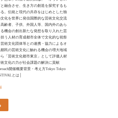
育と融合させ、生き方の創造を探究するも
いる。伝統と現代の共存をはじめとした独
の文化を世界に発信国際的な芸術文化交流
、高齢者、子供、外国人等、国内外のあら
きる機会の創出新たな発想を取り入れた芸
を担う人材の育成都市全体で文化的な祝祭
、芸術文化団体等との連携・協力によるオ
成都民の芸術文化に触れる機会の増大地域
から「芸術文化都市東京」として評価人材
芸術文化の力が社会課題の解決に貢献
d/approach開催概要背景・考え方Tokyo Tokyo
FESTIVALとは│
14
る