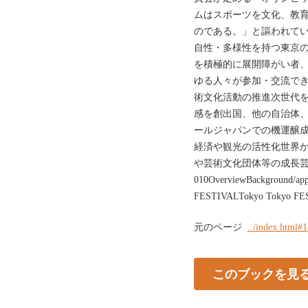
ムはスポーツを文化、教
のである。」と謳われて
自性・多様性を持つ東京
を積極的に展開障がい者
ゆる人々が参加・交流で
術文化活動の推進次世代
感を創出国、他の自治体
ールジャパンでの機運醸
経済や観光の活性化世界
や芸術文化団体等の成長
010OverviewBackgroun
FESTIVALTokyo Tokyo 
元のページ
../index.html#
このブックを見