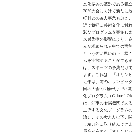
文化振興の基盤である都
2020大会に向けて新た
町村との協力事業も加え
近で気軽に芸術文化に触れら
彩なプログラムを実施し
ス感染症の影響により、
立が求められる中での実
という強い思いの下、様
ムを実施することができ
は、スポーツの祭典だけ
ます。これは、「オリンピ
近年は、前のオリンピッ
国の大会の閉会式までの
化プログラム（Cultural
は、知事の附属機関であ
主導する文化プログラムの
論し、その考え方の下、関
て精力的に取り組んでき
員会が定める「オリンピ