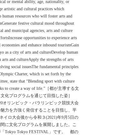
cal or mental ability, age, nationality, or
e artistic and cultural practices which
 human resources who will foster arts and
onGenerate festive cultural mood throughout
al and municipal agencies, arts and culture
effortsIncrease opportunities to experience arts
nal economies and enhance inbound tourismGain
kyo as a city of arts and cultureDevelop human
n arts and cultureApply the strengths of arts
solving social issuesThe fundamental principles
Olympic Charter, which is set forth by the
tee, state that “Blending sport with culture
seeks to create a way of life.”［都が主導する文
［文化プログラムを通じて目指した姿］
020オリンピック・パラリンピック競技大会
の魅力を力強く発信することを目指し、平
ャネイロ大会後から令和３(2021)年9月5日の
の期間に文化プログラムを展開しました。こ
kyo Tokyo FESTIVAL」です。 都の