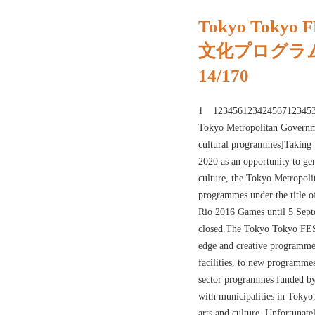
Tokyo Tokyo 
文化プログラ
14/170
1 123456123424567123453 [
Tokyo Metropolitan Governme
cultural programmes]Taking
2020 as an opportunity to gen
culture, the Tokyo Metropol
programmes under the title 
Rio 2016 Games until 5 Sep
closed.The Tokyo Tokyo FES
edge and creative programme
facilities, to new programme
sector programmes funded by
with municipalities in Tokyo,
arts and culture. Unfortunat