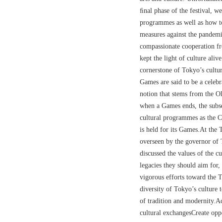
ﬁnal phase of the festival, we
programmes as well as how t
measures against the pandemi
compassionate cooperation fr
kept the light of culture aliv
cornerstone of Tokyo’s cult
Games are said to be a celebra
notion that stems from the Ol
when a Games ends, the subse
cultural programmes as the C
is held for its Games.At the 
overseen by the governor of
discussed the values of the c
legacies they should aim for,
vigorous efforts toward t
diversity of Tokyo’s culture 
of tradition and modernity.Ac
cultural exchangesCreate oppo