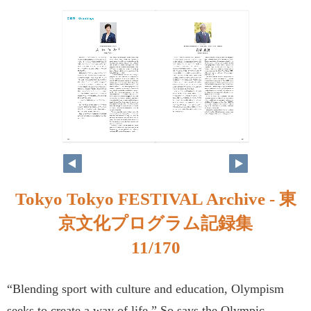
Tokyo Tokyo FESTIVAL Archive - 東
京文化プログラム記録集
11/170
“Blending sport with culture and education, Olympism
seeks to create a way of life.” So says the Olympic