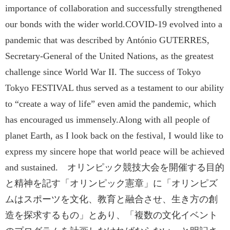
importance of collaboration and successfully strengthened
our bonds with the wider world.COVID-19 evolved into a
pandemic that was described by António GUTERRES,
Secretary-General of the United Nations, as the greatest
challenge since World War II. The success of Tokyo
Tokyo FESTIVAL thus served as a testament to our ability
to “create a way of life” even amid the pandemic, which
has encouraged us immensely.Along with all people of
planet Earth, as I look back on the festival, I would like to
express my sincere hope that world peace will be achieved
and sustained. オリンピック競技大会を開催する目的
と精神を記す「オリンピック憲章」に「オリンピズ
ムはスポーツを文化、教育と融合させ、生き方の創
造を探求するもの」とあり、「複数の文化イベント